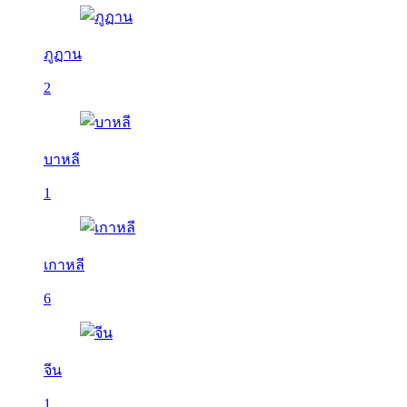
ภูฏาน
2
บาหลี
1
เกาหลี
6
จีน
1