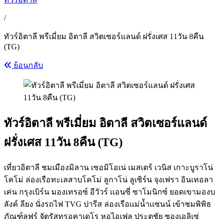
/
ทัวร์อิตาลี พรีเมี่ยม อิตาลี สวิตเซอร์แลนด์ ฝรั่งเศส 11วัน 8คืน
(TG)
ย้อนกลับ
ทัวร์อิตาลี พรีเมี่ยม อิตาลี สวิตเซอร์แลนด์
ฝรั่งเศส 11วัน 8คืน (TG)
เที่ยวอิตาลี ชมเมืองมิลาน เซอมิโอเน่ เมสเตร้ เวนิส เกาะบูราโน่
โคโม่ ล่องเรือทะเลสาบโคโม่ ลูกาโน่ ลูเซิร์น จุงเฟรา อินเทอลา
เค่น กรุงเบิร์น มองเทรอซ์ อีวัวร์ เเอนซี่ ซาโมนิกซ์ ยอดเขามองบ
ลังค์ ลียง นั่งรถไฟ TVG ปารีส ล่องเรือเเม่น้ำเเซนน์ เข้าชมพิพิธ
ภัณฑ์ลูฟร์ จัตุรัสทรอคาเดโร หอไอเฟล ประตูชัย ซองเอลิเซ่