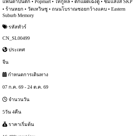
แพนด้าปีนตึก • Popmart • ไท่กู๋หลี่ • ตึกแฝดเฉิงตู • ชมแสงสี SKP
• ร้านหยก • วัดเหวินซู • ถนนโบราณซอยกว้างแคบ • Eastern
Suburb Memory
รหัสทัวร์
CN_SL00499
ประเทศ
จีน
กำหนดการเดินทาง
07 ก.ค. 69 - 24 ต.ค. 69
จำนวนวัน
5วัน 4คืน
ราคาเริ่มต้น