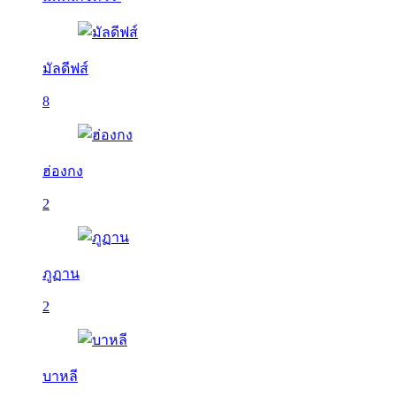
มัลดีฟส์
8
ฮ่องกง
2
ภูฏาน
2
บาหลี