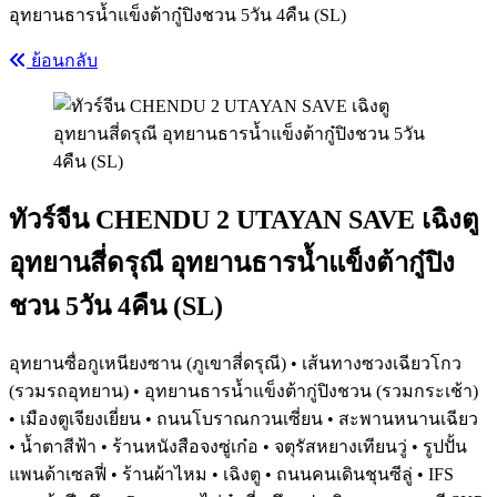
อุทยานธารน้ำแข็งต้ากู๋ปิงชวน 5วัน 4คืน (SL)
ย้อนกลับ
ทัวร์จีน CHENDU 2 UTAYAN SAVE เฉิงตู
อุทยานสี่ดรุณี อุทยานธารน้ำแข็งต้ากู๋ปิง
ชวน 5วัน 4คืน (SL)
อุทยานซื่อกูเหนียงซาน (ภูเขาสี่ดรุณี) • เส้นทางซวงเฉียวโกว
(รวมรถอุทยาน) • อุทยานธารน้ำแข็งต้ากู่ปิงชวน (รวมกระเช้า)
• เมืองตูเจียงเยี่ยน • ถนนโบราณกวนเซี่ยน • สะพานหนานเฉียว
• น้ำตาสีฟ้า • ร้านหนังสือจงซู่เก๋อ • จตุรัสหยางเทียนวู่ • รูปปั้น
แพนด้าเซลฟี่ • ร้านผ้าไหม • เฉิงตู • ถนนคนเดินชุนซีลู่ • IFS